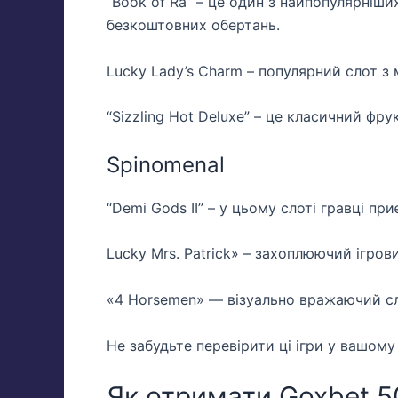
“Book of Ra” – це один з найпопулярніш
безкоштовних обертань.
Lucky Lady’s Charm – популярний слот 
“Sizzling Hot Deluxe” – це класичний фр
Spinomenal
“Demi Gods II” – у цьому слоті гравці п
Lucky Mrs. Patrick» – захоплюючий ігров
«4 Horsemen» — візуально вражаючий сло
Не забудьте перевірити ці ігри у вашом
Як отримати Goxbet 50