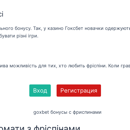
і
льного бонусу. Так, у казино Гоксбет новачки одержуют
увати різні ігри.
ва можливість для тих, хто любить фріcпіни. Коли гра
Вход
Регистрация
омати з фріспінами