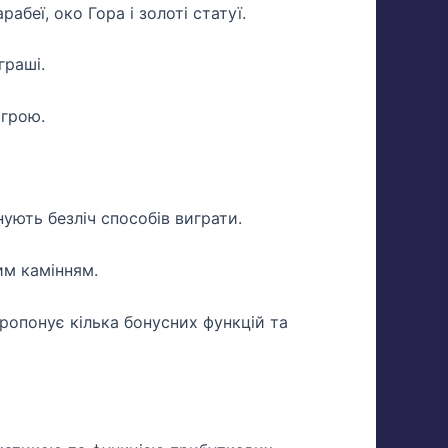
беї, око Гора і золоті статуї.
граші.
 грою.
нують безліч способів виграти.
им камінням.
пропонує кілька бонусних функцій та