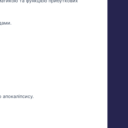
ематикою та функцією прибуткових
дами.
 апокаліпсису.