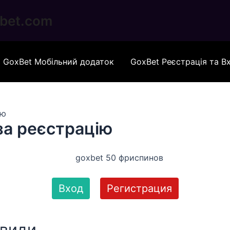
-bet.com
GoxBet Мобільний додаток
GoxBet Реєстрація та Вх
ію
 за реєстрацію
Вход
Регистрация
 види