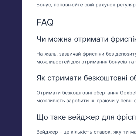
Бонус, поповнюйте свій рахунок регулярн
FAQ
Чи можна отримати фриспіни
На жаль, зазвичай фриспіни без депозит
можливостей для отримання бонусів та 
Як отримати безкоштовні о
Отримати безкоштовні обертання Goxbet 
можливість заробити їх, граючи у певні 
Що таке вейджер для фрісп
Вейджер – це кількість ставок, яку ти 