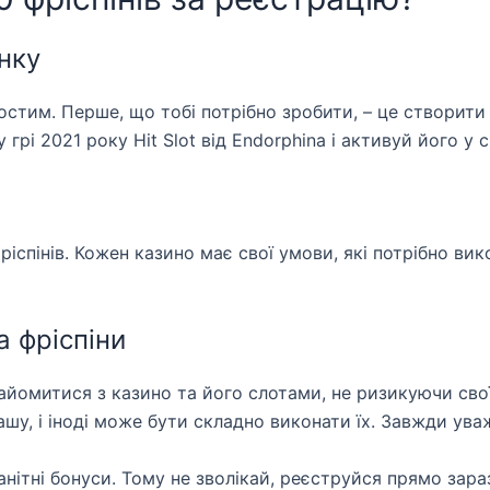
нку
остим. Перше, що тобі потрібно зробити, – це створити
грі 2021 року Hit Slot від Endorphina і активуй його у
ріспінів. Кожен казино має свої умови, які потрібно ви
а фріспіни
знайомитися з казино та його слотами, не ризикуючи сво
ашу, і іноді може бути складно виконати їх. Завжди ува
анітні бонуси. Тому не зволікай, реєструйся прямо зар