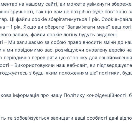
ментар на нашому сайті, ви можете увімкнути збережен
ашої зручності, так що вам не потрібно буде повторно з
. Ці файли cookie зберігатимуться 1 рік. Cookie-файли
а – 1 рік. Якщо ви оберете “Запам’ятати мене”, ваш лог
вого запису, файли cookie логіну будуть видалені.
сті – Ми залишаємо за собою право вносити зміни до наш
 змін ми повідомимо вас, розміщуючи оновлену версію на
 періодично перевіряти цю сторінку для ознайомлення
ості – Використовуючи наш веб-сайт, ви підтверджуєт
огоджуєтесь з будь-яким положенням цієї політики, буд
кова інформація про нашу Політику конфіденційності, бу
ть та зобов’язується захищати ваші особисті дані відп