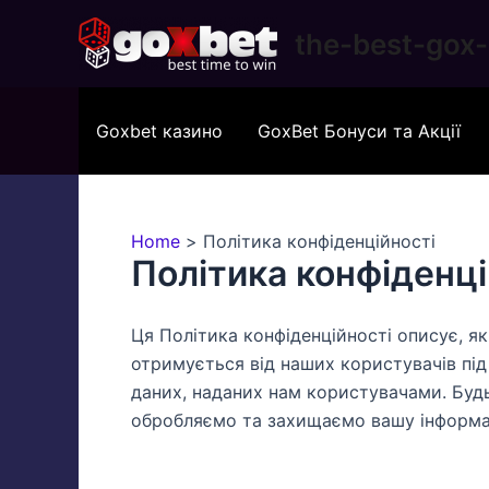
Skip
the-best-gox
to
content
Goxbet казино
GoxBet Бонуси та Акції
Home
Політика конфіденційності
Політика конфіденці
Ця Політика конфіденційності описує, я
отримується від наших користувачів під
даних, наданих нам користувачами. Будь
обробляємо та захищаємо вашу інформа