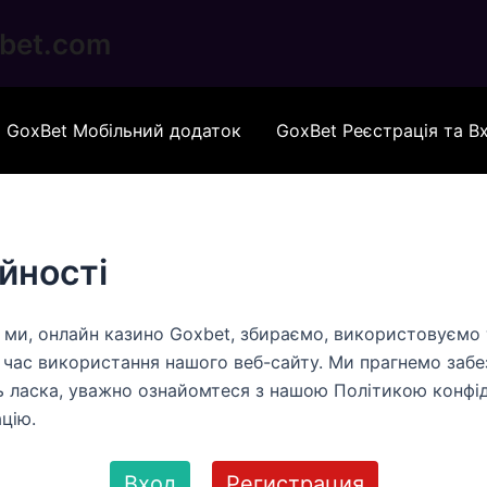
-bet.com
GoxBet Мобільний додаток
GoxBet Реєстрація та Вх
йності
к ми, онлайн казино Goxbet, збираємо, використовуєм
 час використання нашого веб-сайту. Ми прагнемо забез
 ласка, уважно ознайомтеся з нашою Політикою конфіде
цію.
Вход
Регистрация