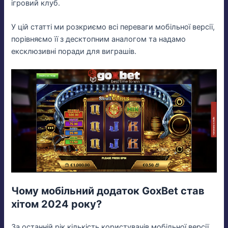
ігровий клуб.
У цій статті ми розкриємо всі переваги мобільної версії,
порівняємо її з десктопним аналогом та надамо
ексклюзивні поради для виграшів.
Чому мобільний додаток GoxBet став
хітом 2024 року?
За останній рік кількість користувачів мобільної версії