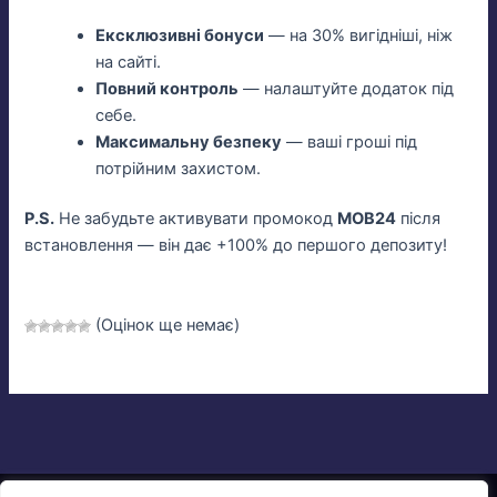
Ексклюзивні бонуси
— на 30% вигідніші, ніж
на сайті.
Повний контроль
— налаштуйте додаток під
себе.
Максимальну безпеку
— ваші гроші під
потрійним захистом.
P.S.
Не забудьте активувати промокод
MOB24
після
встановлення — він дає +100% до першого депозиту!
(Оцінок ще немає)