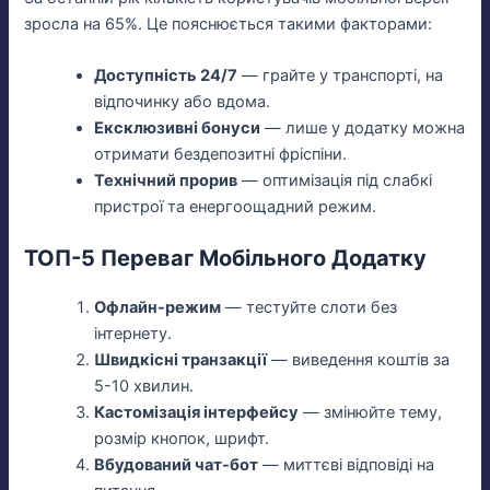
зросла на 65%. Це пояснюється такими факторами:
Доступність 24/7
— грайте у транспорті, на
відпочинку або вдома.
Ексклюзивні бонуси
— лише у додатку можна
отримати бездепозитні фріспіни.
Технічний прорив
— оптимізація під слабкі
пристрої та енергоощадний режим.
ТОП-5 Переваг Мобільного Додатку
Офлайн-режим
— тестуйте слоти без
інтернету.
Швидкісні транзакції
— виведення коштів за
5-10 хвилин.
Кастомізація інтерфейсу
— змінюйте тему,
розмір кнопок, шрифт.
Вбудований чат-бот
— миттєві відповіді на