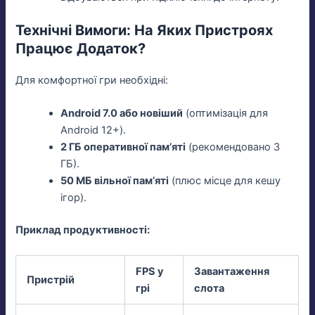
Технічні Вимоги: На Яких Пристроях
Працює Додаток?
Для комфортної гри необхідні:
Android 7.0 або новіший
(оптимізація для
Android 12+).
2 ГБ оперативної пам’яті
(рекомендовано 3
ГБ).
50 МБ вільної пам’яті
(плюс місце для кешу
ігор).
Приклад продуктивності:
FPS у
Завантаження
Пристрій
грі
слота