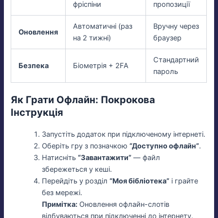
фріспіни
пропозиції
Автоматичні (раз
Вручну через
Оновлення
на 2 тижні)
браузер
Стандартний
Безпека
Біометрія + 2FA
пароль
Як Грати Офлайн: Покрокова
Інструкція
Запустіть додаток при підключеному інтернеті.
Оберіть гру з позначкою
“Доступно офлайн”
.
Натисніть
“Завантажити”
— файл
збережеться у кеші.
Перейдіть у розділ
“Моя бібліотека”
і грайте
без мережі.
Примітка:
Оновлення офлайн-слотів
відбуваються при підключенні до інтернету.